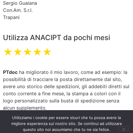
Sergio Guaiana
Con.Am. S.r.l.
Trapani
Utilizza ANACIPT da pochi mesi
★★★★★
PTdoc
ha migliorato il mio lavoro, come ad esempio: la
possibilità di tracciare la posta direttamente dal sito,
avere uno storico delle spedizioni, gli addebiti diretti sul
conto corrente a fine mese, la stampa a colori con il
logo personalizzato sulla busta di spedizione senza
alcun supplemento.
Utilizziamo i cookie per essere sicuri che tu possa avere la
migliore esperienza sul nostro sito. Se continui ad utilizzare
Giuliano Chicchi
questo sito noi assumiamo che tu ne sia felice.
Vicchio (FI)